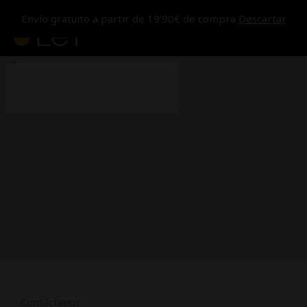
Ir
MEN
Envío gratuito a partir de 19'90€ de compra
Descartar
al
contenido
PRIN
Contáctanos