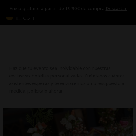
Ir
MEN
Envío gratuito a partir de 19'90€ de compra
Descartar
al
contenido
PRIN
Haz que tu evento sea inolvidable con nuestras
exclusivas botellas personalizadas. Cuéntanos cuántos
asistentes esperas y te enviaremos un presupuesto a
medida. ¡Solicítalo ahora!