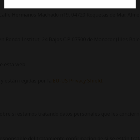
en Calle Hermanos Machado n19, 04720 Roquetas de Mar. Alme
l en Ronda Institut, 24 Bajos C.P. 07500 de Manacor (Illes Ba
de esta web.
y están regidas por la
EU-US Privacy Shield
.
bre si estamos tratando datos personales que les concierna
responsable del tratamiento confirmación de si se están trat