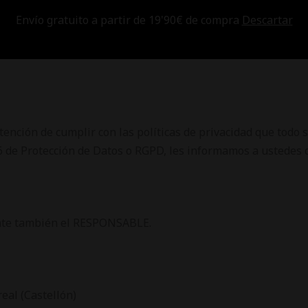
Envío gratuito a partir de 19'90€ de compra
Descartar
Tienda
Punto
ención de cumplir con las políticas de privacidad que todo
 de Protección de Datos o RGPD, les informamos a ustedes d
lante también el RESPONSABLE.
real (Castellón)