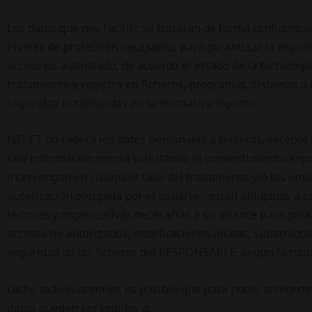
Los datos que nos facilite se tratarán de forma confidenc
niveles de protección necesarios para garantizar la segurid
acceso no autorizado, de acuerdo el estado de la tecnolog
tratamiento y registro en ficheros, programas, sistemas o 
seguridad establecidas en la normativa vigente.
NELET no cederá los datos personales a terceros, excepto p
una información previa solicitando el consentimiento expre
intervengan en cualquier fase del tratamiento y/o las ent
autorización otorgada por el usuario-, están obligadas a ob
técnicas y organizativas necesarias a su alcance para garan
accesos no autorizados, modificaciones ilícitas, substracci
seguridad de los ficheros del RESPONSABLE, según la natura
Dicho todo lo anterior, es posible que para poder ofrecerte
datos pueden ser cedidos a: