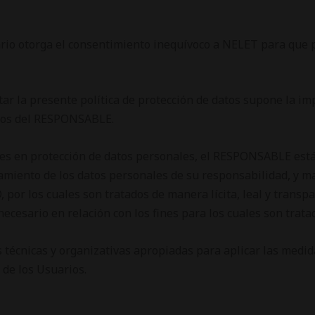
uario otorga el consentimiento inequívoco a NELET para que 
eptar la presente política de protección de datos supone la im
icios del RESPONSABLE.
tes en protección de datos personales, el RESPONSABLE está
amiento de los datos personales de su responsabilidad, y m
PD, por los cuales son tratados de manera lícita, leal y transp
ecesario en relación con los fines para los cuales son trata
técnicas y organizativas apropiadas para aplicar las medid
 de los Usuarios.