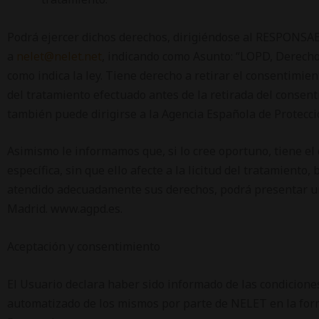
Podrá ejercer dichos derechos, dirigiéndose al RESPONSABL
a
nelet@nelet.net
, indicando como Asunto: “LOPD, Derecho
como indica la ley. Tiene derecho a retirar el consentimie
del tratamiento efectuado antes de la retirada del consent
también puede dirigirse a la Agencia Española de Protecci
Asimismo le informamos que, si lo cree oportuno, tiene el
específica, sin que ello afecte a la licitud del tratamient
atendido adecuadamente sus derechos, podrá presentar una
Madrid. www.agpd.es.
Aceptación y consentimiento
El Usuario declara haber sido informado de las condicione
automatizado de los mismos por parte de NELET en la forma