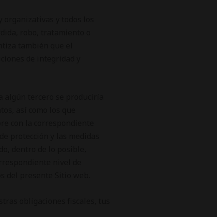
 organizativas y todos los
rdida, robo, tratamiento o
ntiza también que el
iciones de integridad y
a algún tercero se produciría
tos, así como los que
pre con la correspondiente
 de protección y las medidas
do, dentro de lo posible,
orrespondiente nivel de
s del presente Sitio web.
tras obligaciones fiscales, tus